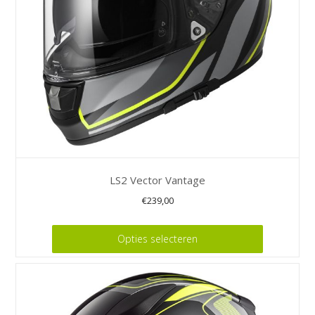
worden
op
de
productpagina
LS2 Vector Vantage
€
239,00
Dit
Opties selecteren
product
heeft
meerdere
variaties.