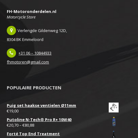
FH-Motoronderdelen.nl
Motorcycle Store
Verlengde Gildenweg 12D,
8304 BK Emmeloord
+31 06 – 10844933
fhmotoren@gmail.com
POPULAIRE PRODUCTEN
Puig set haakse ventielen Ø11mm
€
19,00
Putoline N-Tech® Pro R+ 10W40
€
20,70
–
€
80,88
Forté Top End Treatment