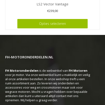
LS2 Vector Vantage
€
239,00
Dit
Opties selecteren
product
heeft
meerdere
variaties.
Deze
FH-MOTORONDERDELEN.NL
optie
kan
FH Motoronderdelen
is de webwinkel van
FH
Motoren
gekozen
voor je motor. Via onze webwinkel kunt u makkelijk en veilig
worden
al onze artikelen bestellen. In onze webshop treft u een
op
ruim assortiment aan. Zo leveren wij onderdelen en
accessoires voor weg en crossmotoren maar ook voor
de
wegrace motoren. Mocht u vragen hebben over bepaalde
productpagina
artikelen dan kunt u uiteraard altijd contact met ons
opnemen. Wij helpen u graag verder.