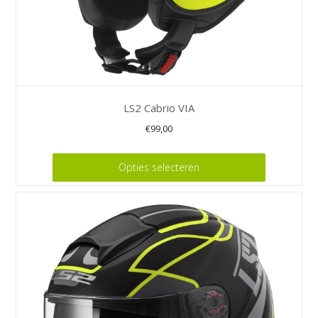
LS2 Cabrio VIA
€
99,00
Dit
Opties selecteren
product
heeft
meerdere
variaties.
Deze
optie
kan
gekozen