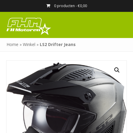
0 producten -
€
0,00
Home
»
Winkel
»
LS2 Drifter Jeans