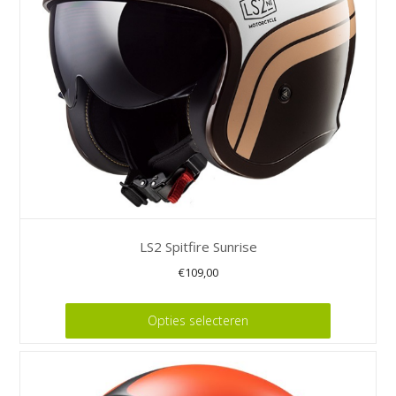
gekozen
worden
op
de
productpagina
LS2 Spitfire Sunrise
€
109,00
Dit
Opties selecteren
product
heeft
meerdere