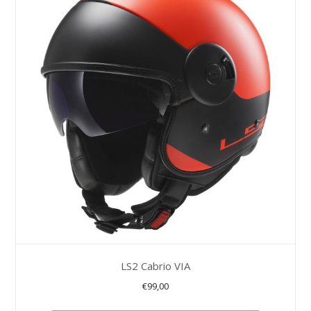
variaties.
Deze
optie
kan
gekozen
worden
op
de
productpagina
LS2 Cabrio VIA
€
99,00