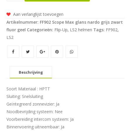
Scope
Max
Aan verlanglijst toevoegen
aantal
Artikelnummer:
FF902 Scope Max glans nardo grijs zwart
fluor geel
Categorieën:
Flip-Up
,
LS2 helmen
Tags:
FF902
,
LS2
Beschrijving
Soort Materiaal : HPTT
Sluiting: Snelsluiting
Geïntegreerd zonnevizier: Ja
Noodbevrijding systeem: Nee
Voorbereiding intercom systeem: Ja
Binnenvoering uitneembaar: Ja