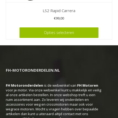
LS2 Rapid Carrera
€
99,00
Dit
Opties selecteren
product
heeft
meerdere
variaties.
Deze
FH-MOTORONDERDELEN.NL
optie
kan
FH Motoronderdelen
is de webwinkel van
FH
Motoren
gekozen
voor je motor. Via onze webwinkel kunt u makkelijk en veilig
worden
al onze artikelen bestellen. In onze webshop treft u een
op
ruim assortiment aan. Zo leveren wij onderdelen en
accessoires voor weg en crossmotoren maar ook voor
de
wegrace motoren. Mocht u vragen hebben over bepaalde
productpagina
artikelen dan kunt u uiteraard altijd contact met ons