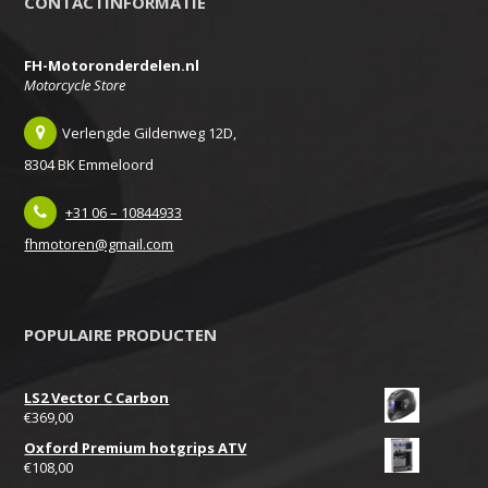
CONTACTINFORMATIE
FH-Motoronderdelen.nl
Motorcycle Store
Verlengde Gildenweg 12D,
8304 BK Emmeloord
+31 06 – 10844933
fhmotoren@gmail.com
POPULAIRE PRODUCTEN
LS2 Vector C Carbon
€
369,00
Oxford Premium hotgrips ATV
€
108,00