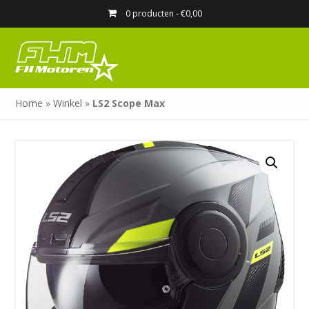
0 producten -
€
0,00
Home
»
Winkel
»
LS2 Scope Max