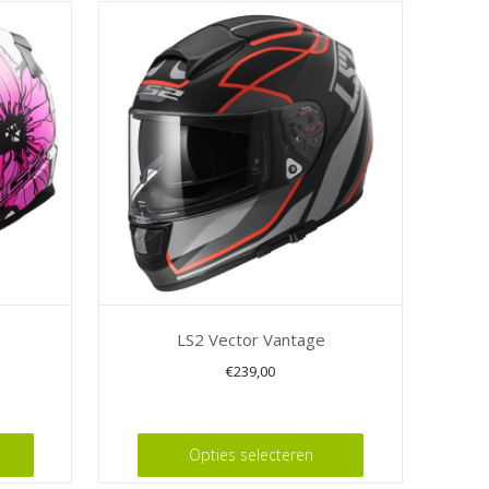
LS2 Vector Vantage
lijke
ige
€
239,00
Dit
product
Opties selecteren
0.
heeft