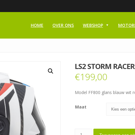
HOME
OVER ONS
WEBSHOP
MOTOR
LS2 STORM RACER
€
199,00
Model FF800 glans blauw wit 
Maat
LS2