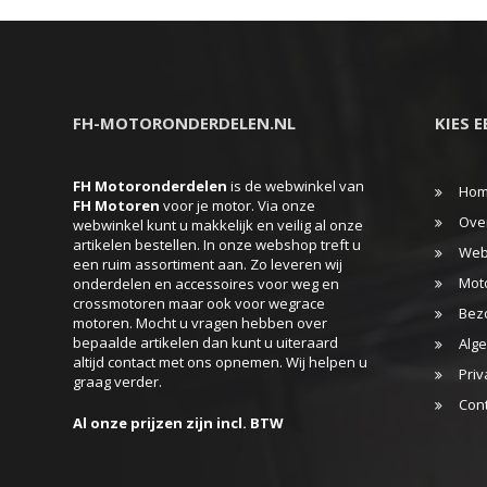
heeft
meerdere
meerdere
variaties.
variaties.
Deze
Deze
optie
FH-MOTORONDERDELEN.NL
KIES 
optie
kan
kan
gekozen
gekozen
FH Motoronderdelen
is de webwinkel van
worden
Ho
FH
Motoren
voor je motor. Via onze
worden
op
Ove
webwinkel kunt u makkelijk en veilig al onze
op
artikelen bestellen. In onze webshop treft u
de
Web
een ruim assortiment aan. Zo leveren wij
de
productpagina
Mot
onderdelen en accessoires voor weg en
productpa
crossmotoren maar ook voor wegrace
Bez
motoren. Mocht u vragen hebben over
bepaalde artikelen dan kunt u uiteraard
Alg
altijd contact met ons opnemen. Wij helpen u
Priv
graag verder.
Con
Al onze prijzen zijn incl. BTW