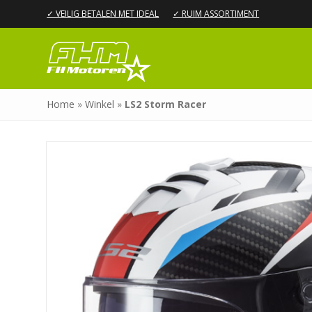
✓ VEILIG BETALEN MET IDEAL
✓ RUIM ASSORTIMENT
Home
»
Winkel
»
LS2 Storm Racer