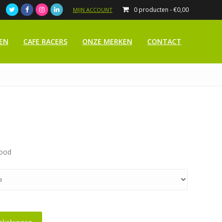
0 producten -
€
0,00
MIJN ACCOUNT
EN
CAFE RACERS
ONZE MERKEN
CONTACT
rood