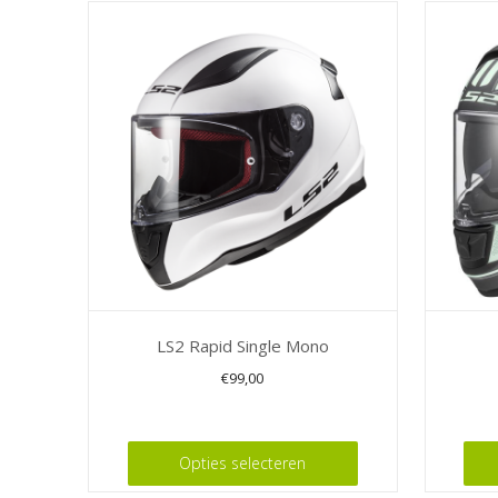
LS2 Rapid Single Mono
€
99,00
Dit
Dit
product
Opties selecteren
product
heeft