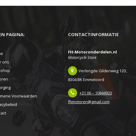
meerdere
variaties.
Deze
optie
EEN PAGINA:
CONTACTINFORMATIE
kan
gekozen
FH-Motoronderdelen.nl
worden
me
Motorcycle Store
op
r ons
de
shop
Verlengde Gildenweg 12D,
productpagina
oren
8304 BK Emmeloord
gina
orging
+31 06 – 10844933
emene Voorwaarden
fhmotoren@gmail.com
acybeleid
tact