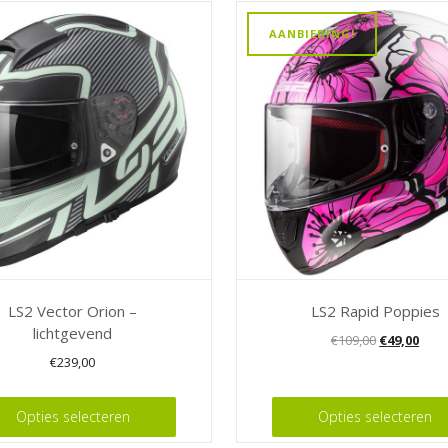
AANBIEDING!
LS2 Vector Orion –
LS2 Rapid Poppies
lichtgevend
Oorspronke
Huid
€
109,00
€
49,00
€
239,00
prijs
prijs
Dit
was:
is:
product
Opties selecteren
Opties selecteren
€109,00.
€49,0
heeft