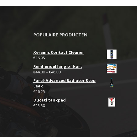
meerdere
variaties.
Deze
optie
POPULAIRE PRODUCTEN
kan
gekozen
Xeramic Contact Cleaner
worden
€
16,95
op
Remhendel lang of kort
de
€
44,00
–
€
46,00
productpagina
Forté Advanced Radiator Stop
Leak
€
26,25
Ducati tankpad
€
25,50