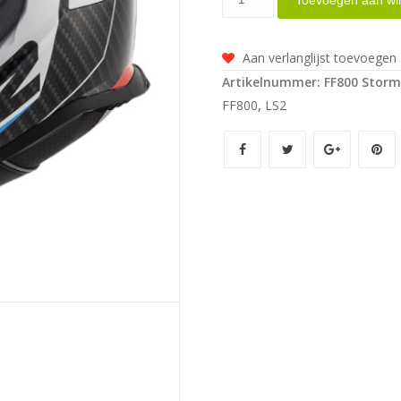
Toevoegen aan wi
Storm
Racer
Aan verlanglijst toevoegen
aantal
Artikelnummer:
FF800 Storm
FF800
,
LS2