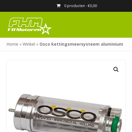
0 producten -
€
0,00
Home
»
Winkel
»
Osco kettingsmeersysteem aluminium