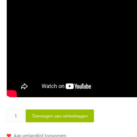
Osco
Toevoegen aan winkelwagen
kettingsmeersysteem
aluminium
Aan verlanglijst toevoegen
aantal