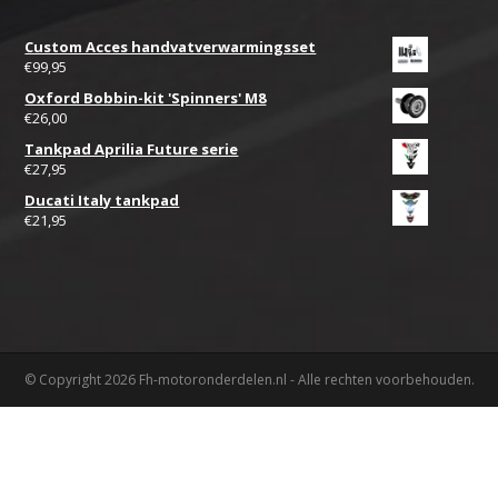
Custom Acces handvatverwarmingsset
€
99,95
Oxford Bobbin-kit 'Spinners' M8
€
26,00
Tankpad Aprilia Future serie
€
27,95
Ducati Italy tankpad
€
21,95
© Copyright 2026 Fh-motoronderdelen.nl - Alle rechten voorbehouden.