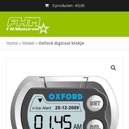
0 producten -
€
0,00
Home
»
Winkel
»
Oxford digitaal klokje