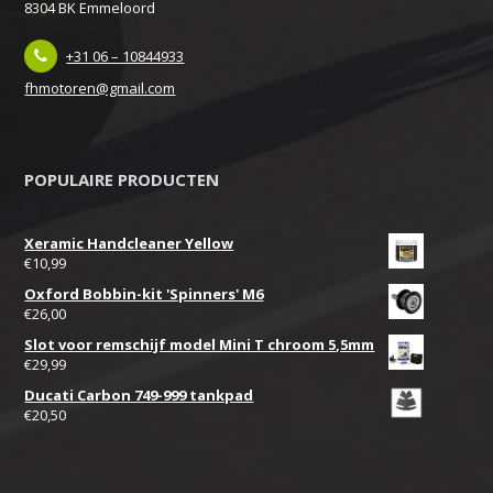
8304 BK Emmeloord
+31 06 – 10844933
fhmotoren@gmail.com
POPULAIRE PRODUCTEN
Xeramic Handcleaner Yellow
€
10,99
Oxford Bobbin-kit 'Spinners' M6
€
26,00
Slot voor remschijf model Mini T chroom 5,5mm
€
29,99
Ducati Carbon 749-999 tankpad
€
20,50