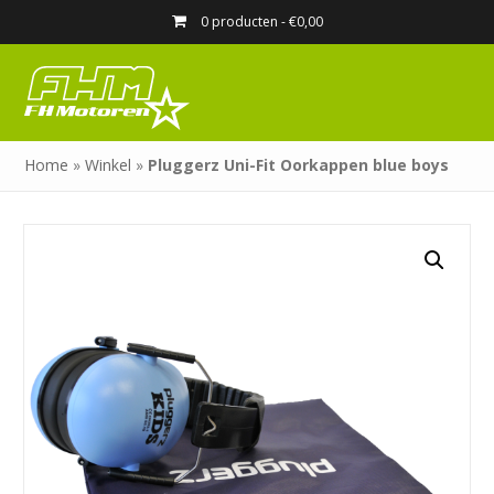
0 producten -
€
0,00
Home
»
Winkel
»
Pluggerz Uni-Fit Oorkappen blue boys