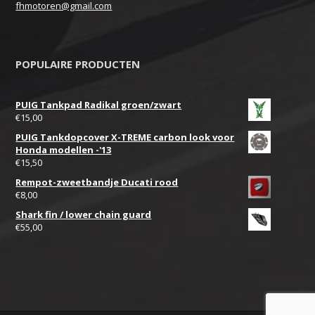
fhmotoren@gmail.com
POPULAIRE PRODUCTEN
PUIG Tankpad Radikal groen/zwart
€
15,00
PUIG Tankdopcover X-TREME carbon look voor
Honda modellen -'13
€
15,50
Rempot-zweetbandje Ducati rood
€
8,00
Shark fin / lower chain guard
€
55,00