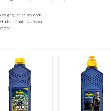
e beweging van de gashendel
ert interne motor verliezen
lysator