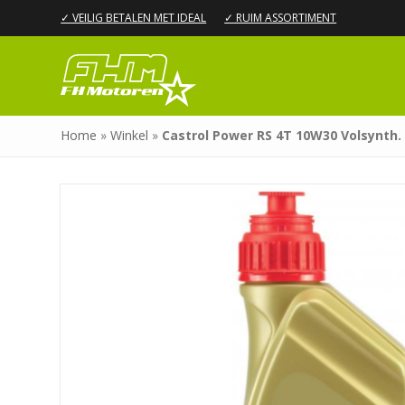
✓ VEILIG BETALEN MET IDEAL
✓ RUIM ASSORTIMENT
Home
»
Winkel
»
Castrol Power RS 4T 10W30 Volsynth.