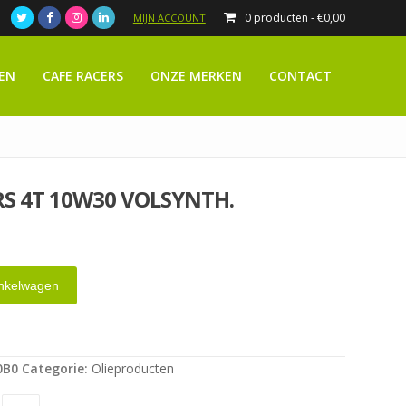
0 producten -
€
0,00
MIJN ACCOUNT
EN
CAFE RACERS
ONZE MERKEN
CONTACT
S 4T 10W30 VOLSYNTH.
nkelwagen
0B0
Categorie:
Olieproducten