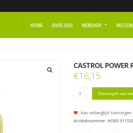
HOME
OVER ONS
WEBSHOP
MOTOR
CASTROL POWER R
€
16,15
Castrol
Toevoegen aan wi
Power
RS
Aan verlanglijst toevoegen
4T
Artikelnummer:
HO83 01152
10W30
Volsynth.