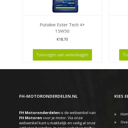
Putoline Ester Tech 4+
15W50
€
18,70
Toevoegen aan winkelwagen
To
FH-MOTORONDERDELEN.NL
KIES 
FH Motoronderdelen
is de webwinkel van
Ho
FH
Motoren
voor je motor. Via onze
Ove
webwinkel kunt u makkelijk en veilig al onze
artikelen bestellen. In onze webshop treft u