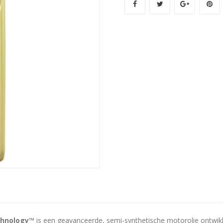
aantal
chnology™
is een geavanceerde, semi-synthetische motorolie ontwikk