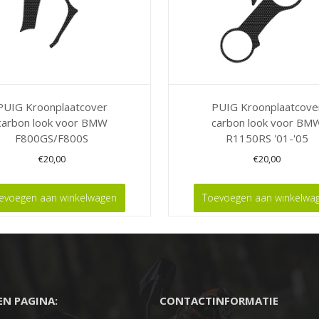
PUIG Kroonplaatcover
PUIG Kroonplaatcove
carbon look voor BMW
carbon look voor BM
F800GS/F800S
R1150RS '01-'05
€
20,00
€
20,00
evoegen aan winkelwagen
Toevoegen aan winkelwa
EEN PAGINA:
CONTACTINFORMATIE