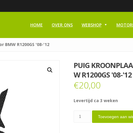
HOME
OVER ONS
WEBSHOP
MOTOR
or BMW R1200GS '08-'12
PUIG KROONPLAA
W R1200GS '08-'12
€
20,00
Levertijd ca 3 weken
PUIG
Toevoegen aan wi
Kroonplaatcover
carbon