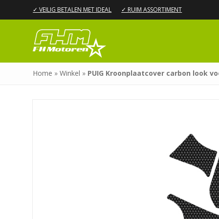
✓ VEILIG BETALEN MET IDEAL
✓ RUIM ASSORTIMENT
Home
»
Winkel
»
PUIG Kroonplaatcover carbon look vo