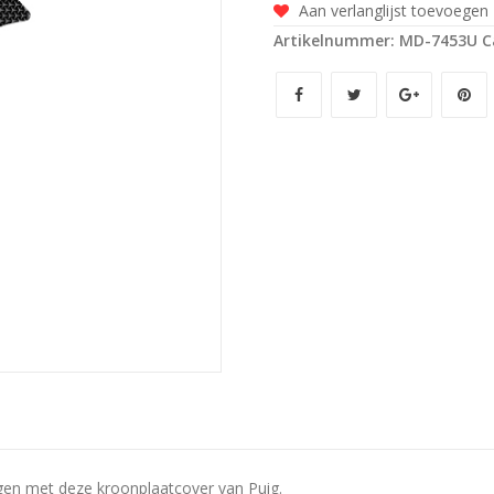
Aan verlanglijst toevoegen
look
Artikelnummer:
MD-7453U
C
voor
BMW
R1200GS
'08-
'12
aantal
en met deze kroonplaatcover van Puig.