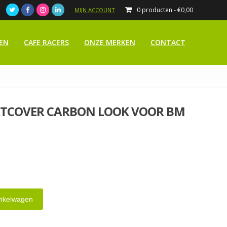
0 producten -
€
0,00
MIJN ACCOUNT
EN
CAFE RACERS
ONZE MERKEN
CONTACT
TCOVER CARBON LOOK VOOR BM
nkelwagen