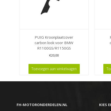
PUIG Kroonplaatcover
carbon look voor BMW
R1100GS/R1150GS
€
20,00
Toevoegen aan winkelwagen
To
FH-MOTORONDERDELEN.NL
KIES 