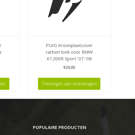
r
PUIG Kroonplaatcover
W
carbon look voor BMW
K1200R Sport '07-'08
€
20,00
gen
Toevoegen aan winkelwagen
POPULAIRE PRODUCTEN