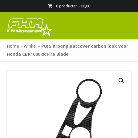
0 producten -
€
0,00
Home
»
Winkel
»
PUIG Kroonplaatcover carbon look voor
Honda CBR1000RR Fire Blade