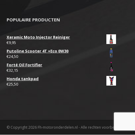
POPULAIRE PRODUCTEN
Xeramic Moto Injector Reiniger
€
9,95
Putoline Scooter 4T +Eco 0W30
€
24,50
Forté Oil Fortifier
€
32,15
Honda tankpad
€
25,50
© Copyright 2026 Fh-motoronderdelen.nl - Alle rechten voorbehouden.