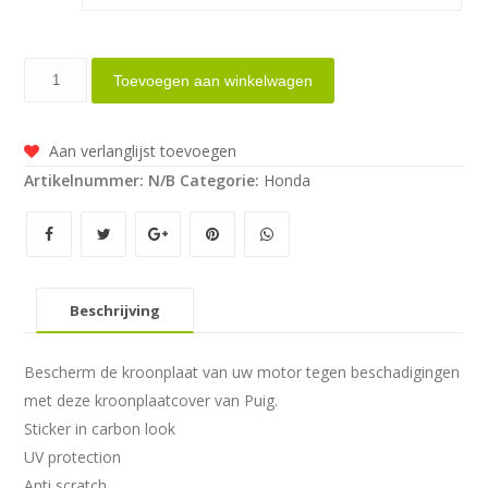
PUIG
Toevoegen aan winkelwagen
Kroonplaatcover
carbon
Aan verlanglijst toevoegen
look
Artikelnummer:
N/B
Categorie:
Honda
voor
Honda
CBR1000RR
Fire
Blade
Beschrijving
aantal
Bescherm de kroonplaat van uw motor tegen beschadigingen
met deze kroonplaatcover van Puig.
Sticker in carbon look
UV protection
Anti scratch