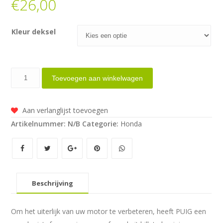
€
26,00
Kleur deksel
Puig
Toevoegen aan winkelwagen
rempot
deksel
Aan verlanglijst toevoegen
diverse
Artikelnummer:
N/B
Categorie:
Honda
Honda
modellen
aantal
Beschrijving
Om het uiterlijk van uw motor te verbeteren, heeft PUIG een