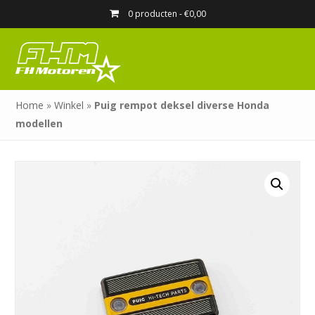
0 producten -
€
0,00
Home
»
Winkel
»
Puig rempot deksel diverse Honda
modellen