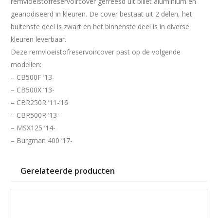
remvloeistofreservoircover gefreesd uit billet aluminium en
geanodiseerd in kleuren. De cover bestaat uit 2 delen, het
buitenste deel is zwart en het binnenste deel is in diverse
kleuren leverbaar.
Deze remvloeistofreservoircover past op de volgende
modellen:
– CB500F ’13-
– CB500X ’13-
– CBR250R ’11-’16
– CBR500R ’13-
– MSX125 ’14-
– Burgman 400 ’17-
Gerelateerde producten