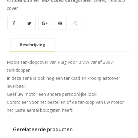
Artikelnummer:
MD-6299U
Categorieën:
BMW
,
Tankdop
'07-
cover
zwart/carbon
look
aantal
Beschrijving
Mooie tankdopcover van Puig voor BMW vanaf 2007-
tankdoppen.
In deze serie is ook nog een tankpad en kroonplaatcover
leverbaar.
Geef uw motor een andere persoonlijke look!
Controleer voor het bestellen of de tankdop van uw motor
het juiste aantal boutgaten heeft!
Gerelateerde producten