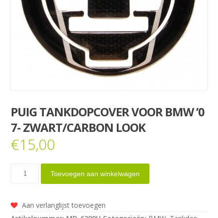
PUIG TANKDOPCOVER VOOR BMW ’0
7- ZWART/CARBON LOOK
€
15,00
Puig
Toevoegen aan winkelwagen
Tankdopcover
voor
Aan verlanglijst toevoegen
BMW