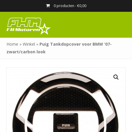
0 producten -
€
0,00
Home
»
Winkel
»
Puig Tankdopcover voor BMW ’07-
zwart/carbon look