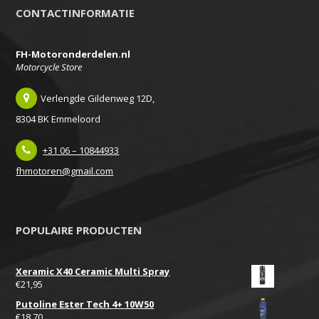
CONTACTINFORMATIE
FH-Motoronderdelen.nl
Motorcycle Store
Verlengde Gildenweg 12D,
8304 BK Emmeloord
+31 06 – 10844933
fhmotoren@gmail.com
POPULAIRE PRODUCTEN
Xeramic X40 Ceramic Multi Spray
€
21,95
Putoline Ester Tech 4+ 10W50
€
18,70