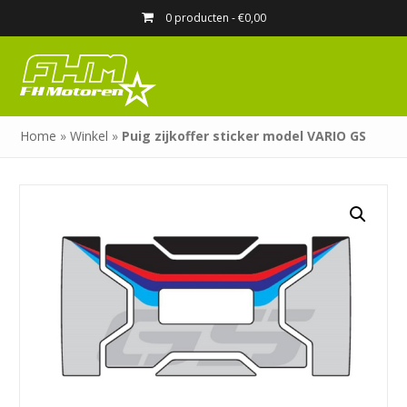
0 producten -
€
0,00
Home
»
Winkel
»
Puig zijkoffer sticker model VARIO GS