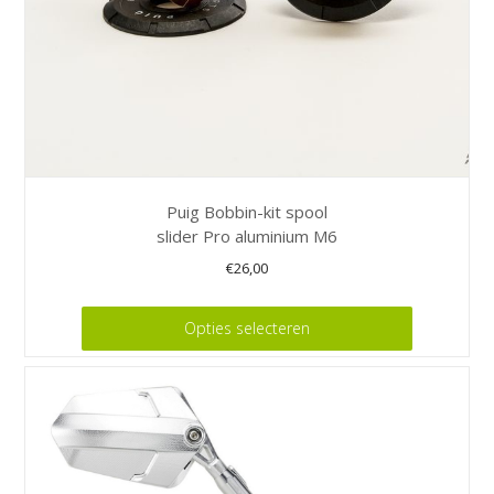
de
productpagina
Puig Bobbin-kit spool
slider Pro aluminium M6
€
26,00
Dit
Opties selecteren
product
heeft
meerdere
variaties.
Deze