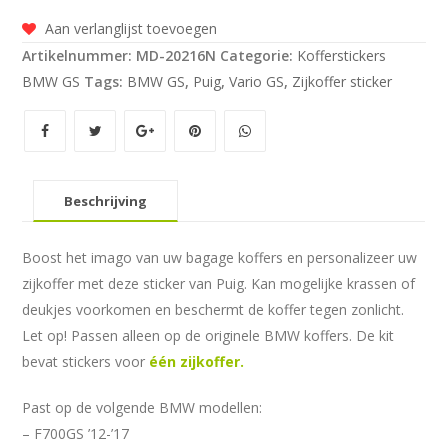
sticker
Aan verlanglijst toevoegen
model
Artikelnummer:
MD-20216N
Categorie:
Kofferstickers
VARIO
BMW GS
Tags:
BMW GS
,
Puig
,
Vario GS
,
Zijkoffer sticker
GS
aantal
Beschrijving
Boost het imago van uw bagage koffers en personalizeer uw
zijkoffer met deze sticker van Puig. Kan mogelijke krassen of
deukjes voorkomen en beschermt de koffer tegen zonlicht.
Let op! Passen alleen op de originele BMW koffers. De kit
bevat stickers voor
één zijkoffer.
Past op de volgende BMW modellen:
– F700GS ’12-’17