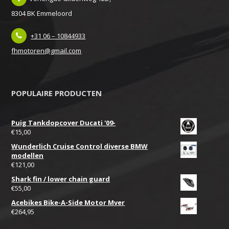
8304 BK Emmeloord
+31 06 – 10844933
fhmotoren@gmail.com
POPULAIRE PRODUCTEN
Puig Tankdopcover Ducati '09-
€
15,00
Wunderlich Cruise Control diverse BMW
modellen
€
121,00
Shark fin / lower chain guard
€
55,00
Acebikes Bike-A-Side Motor Mver
€
264,95