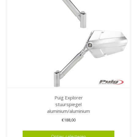
optie
kan
gekozen
worden
op
de
productpagina
Puig Explorer
stuurspiegel
aluminium/aluminium
€
188,00
Dit
Opties selecteren