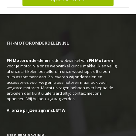
product
heeft
meerdere
variaties.
Deze
FH-MOTORONDERDELEN.NL
optie
kan
FH Motoronderdelen
is de webwinkel van
FH
Motoren
gekozen
voor je motor. Via onze webwinkel kunt u makkelijk en veilig
worden
al onze artikelen bestellen. In onze webshop treft u een
op
ruim assortiment aan. Zo leveren wij onderdelen en
accessoires voor weg en crossmotoren maar ook voor
de
wegrace motoren. Mocht u vragen hebben over bepaalde
productpagina
artikelen dan kunt u uiteraard altijd contact met ons
opnemen. Wij helpen u graag verder.
Al onze prijzen zijn incl. BTW
KIES EEN PAGINA: