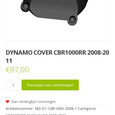
DYNAMO COVER CBR1000RR 2008-20
11
€
87,00
Dynamo
Toevoegen aan winkelwagen
Cover
CBR1000RR
Aan verlanglijst toevoegen
2008-
Artikelnummer:
MD-EC-CBR1000-2008-1
Categorie:
2011