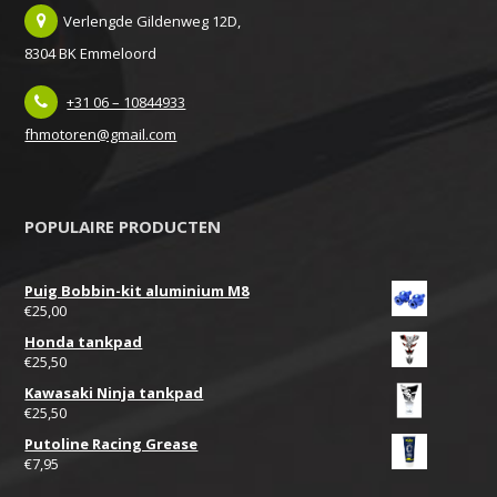
Verlengde Gildenweg 12D,
8304 BK Emmeloord
+31 06 – 10844933
fhmotoren@gmail.com
POPULAIRE PRODUCTEN
Puig Bobbin-kit aluminium M8
€
25,00
Honda tankpad
€
25,50
Kawasaki Ninja tankpad
€
25,50
Putoline Racing Grease
€
7,95