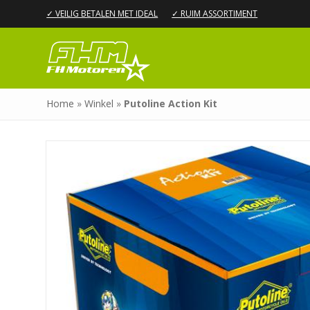
✓ VEILIG BETALEN MET IDEAL
✓ RUIM ASSORTIMENT
Home
»
Winkel
»
Putoline Action Kit