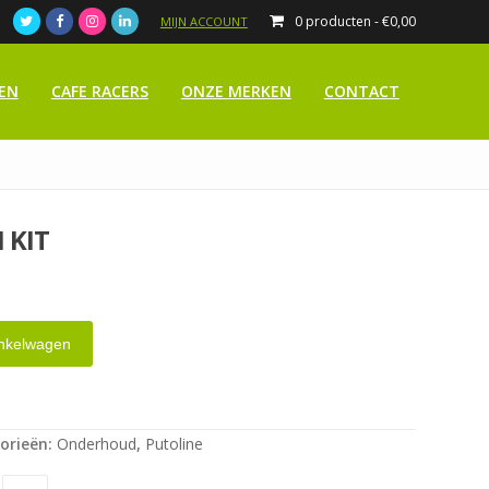
0 producten -
€
0,00
MIJN ACCOUNT
EN
CAFE RACERS
ONZE MERKEN
CONTACT
 KIT
nkelwagen
orieën:
Onderhoud
,
Putoline