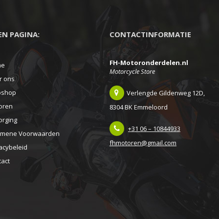
EEN PAGINA:
CONTACTINFORMATIE
FH-Motoronderdelen.nl
me
Motorcycle Store
r ons
shop
Verlengde Gildenweg 12D,
oren
8304 BK Emmeloord
orging
+31 06 – 10844933
emene Voorwaarden
fhmotoren@gmail.com
acybeleid
tact