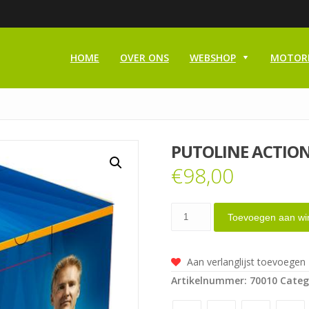
HOME
OVER ONS
WEBSHOP
MOTOR
PUTOLINE ACTION
€
98,00
Putoline
Toevoegen aan wi
Action
Kit
Aan verlanglijst toevoegen
aantal
Artikelnummer:
70010
Categ