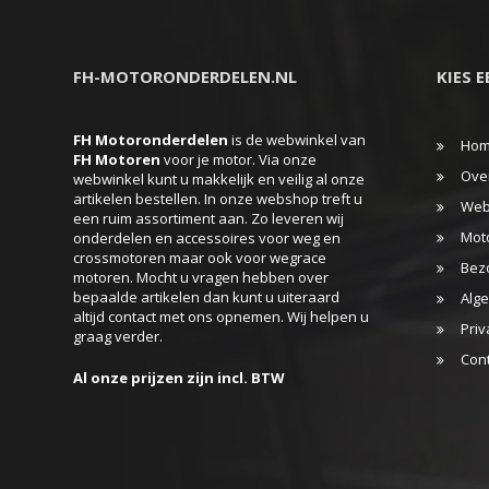
FH-MOTORONDERDELEN.NL
KIES 
FH Motoronderdelen
is de webwinkel van
Ho
FH
Motoren
voor je motor. Via onze
Ove
webwinkel kunt u makkelijk en veilig al onze
artikelen bestellen. In onze webshop treft u
Web
een ruim assortiment aan. Zo leveren wij
Mot
onderdelen en accessoires voor weg en
crossmotoren maar ook voor wegrace
Bez
motoren. Mocht u vragen hebben over
bepaalde artikelen dan kunt u uiteraard
Alg
altijd contact met ons opnemen. Wij helpen u
Priv
graag verder.
Con
Al onze prijzen zijn incl. BTW