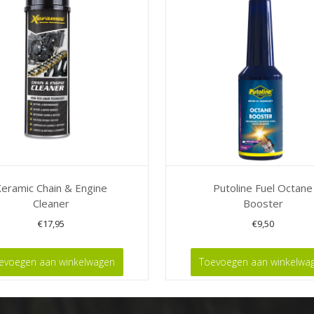
Xeramic Chain & Engine
Putoline Fuel Octane
Cleaner
Booster
€
17,95
€
9,50
evoegen aan winkelwagen
Toevoegen aan winkelwa