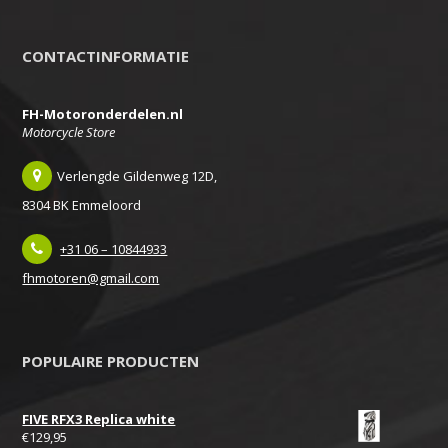
CONTACTINFORMATIE
FH-Motoronderdelen.nl
Motorcycle Store
Verlengde Gildenweg 12D,
8304 BK Emmeloord
+31 06 – 10844933
fhmotoren@gmail.com
POPULAIRE PRODUCTEN
FIVE RFX3 Replica white
€
129,95