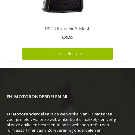
RST Urban Air 3 Mesh
€
59,95
Dit
Opties selecteren
product
heeft
meerdere
variaties.
Deze
FH-MOTORONDERDELEN.NL
optie
kan
FH Motoronderdelen
is de webwinkel van
FH
Motoren
gekozen
voor je motor. Via onze webwinkel kunt u makkelijk en veilig
worden
al onze artikelen bestellen. In onze webshop treft u een
op
ruim assortiment aan. Zo leveren wij onderdelen en