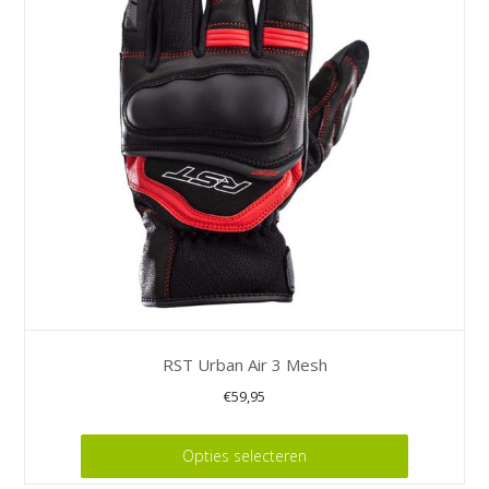
RST Urban Air 3 Mesh
€
59,95
Dit
Opties selecteren
product