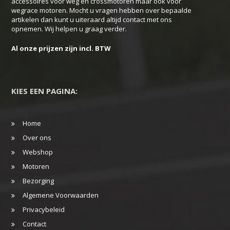
accessoires voor weg en crossmotoren maar ook voor
de
wegrace motoren. Mocht u vragen hebben over bepaalde
productpagina
artikelen dan kunt u uiteraard altijd contact met ons
opnemen. Wij helpen u graag verder.
Al onze prijzen zijn incl. BTW
KIES EEN PAGINA:
Home
Over ons
Webshop
Motoren
Bezorging
Algemene Voorwaarden
Privacybeleid
Contact