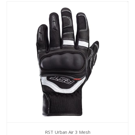
heeft
meerdere
variaties.
Deze
optie
kan
gekozen
worden
op
de
productpagina
RST Urban Air 3 Mesh