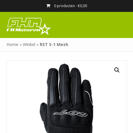
0 producten -
€
0,00
Home
»
Winkel
»
RST S-1 Mesh