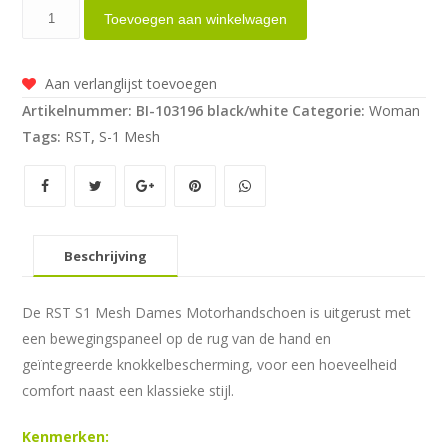
RST
Toevoegen aan winkelwagen
S-
1
Aan verlanglijst toevoegen
Mesh
Artikelnummer:
BI-103196 black/white
Categorie:
Woman
aantal
Tags:
RST
,
S-1 Mesh
Beschrijving
De RST S1 Mesh Dames Motorhandschoen is uitgerust met
een bewegingspaneel op de rug van de hand en
geïntegreerde knokkelbescherming, voor een hoeveelheid
comfort naast een klassieke stijl.
Kenmerken: