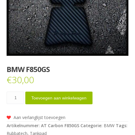
BMW F850GS
€
30,00
BMW
Toevoegen aan winkelwagen
F850GS
aantal
Aan verlanglijst toevoegen
Artikelnummer:
AT Carbon F850GS
Categorie:
BMW
Tags:
Rubbatech
,
Tankpad