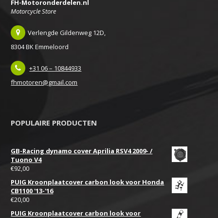
FH-Motoronderdelen.nl
Motorcycle Store
Verlengde Gildenweg 12D,
8304 BK Emmeloord
+31 06 – 10844933
fhmotoren@gmail.com
POPULAIRE PRODUCTEN
GB-Racing dynamo cover Aprilia RSV4 2009- /
Tuono V4
€
92,00
PUIG Kroonplaatcover carbon look voor Honda
CB1100 '13-'16
€
20,00
PUIG Kroonplaatcover carbon look voor