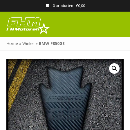
0 producten -
€
0,00
Home
»
Winkel
»
BMW F850GS