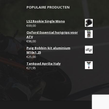
POPULAIRE PRODUCTEN
LS2 Rookie Single Mono
€
69,00
Oxford Essential hotgrips voor
ATV
€
96,00
Puig Bobbin-kit aluminium
M10x1,25
€
25,00
Tankpad Aprilia Italy
€
21,95