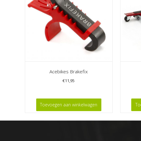
Acebikes Brakefix
€
11,95
Toevoegen aan winkelwagen
To