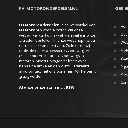
FH-MOTORONDERDELEN.NL
KIES 
FH Motoronderdelen
is de webwinkel van
Ho
FH
Motoren
voor je motor. Via onze
Ove
webwinkel kunt u makkelijk en veilig al onze
artikelen bestellen. In onze webshop treft u
Web
een ruim assortiment aan. Zo leveren wij
Mot
onderdelen en accessoires voor weg en
crossmotoren maar ook voor wegrace
Bez
motoren. Mocht u vragen hebben over
bepaalde artikelen dan kunt u uiteraard
Alg
altijd contact met ons opnemen. Wij helpen u
Priv
graag verder.
Con
Al onze prijzen zijn incl. BTW