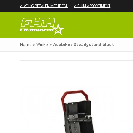
✓ VEILIG BETALEN MET IDEAL
✓ RUIM ASSORTIMENT
Home
»
Winkel
»
Acebikes Steadystand black