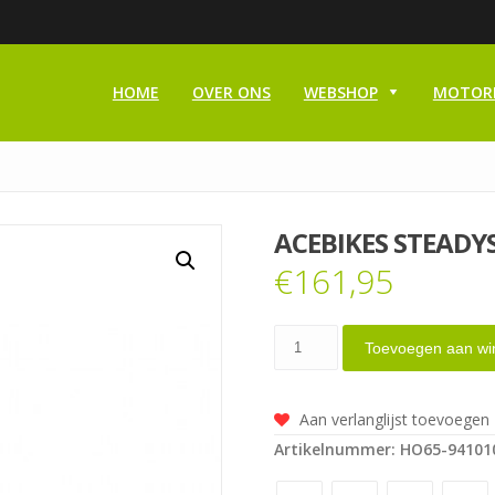
HOME
OVER ONS
WEBSHOP
MOTOR
ACEBIKES STEADY
€
161,95
Acebikes
Toevoegen aan wi
Steadystand
black
Aan verlanglijst toevoegen
aantal
Artikelnummer:
HO65-94101