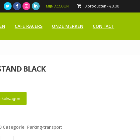
0 producten -
€
0,00
MIJN ACCOUNT
EN
CAFE RACERS
ONZE MERKEN
CONTACT
STAND BLACK
nkelwagen
0
Categorie:
Parking-transport