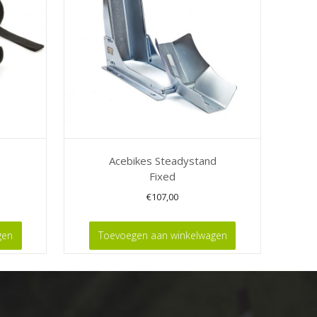
Acebikes Steadystand
Fixed
€
107,00
gen
Toevoegen aan winkelwagen