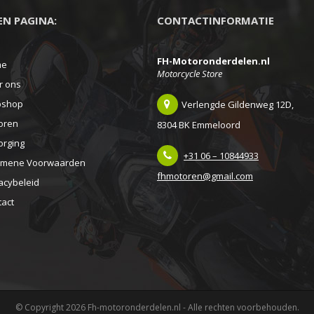
EEN PAGINA:
CONTACTINFORMATIE
FH-Motoronderdelen.nl
me
Motorcycle Store
r ons
shop
Verlengde Gildenweg 12D,
oren
8304 BK Emmeloord
orging
+31 06 – 10844933
emene Voorwaarden
fhmotoren@gmail.com
acybeleid
tact
© Copyright 2026 Fh-motoronderdelen.nl - Alle rechten voorbehouden.