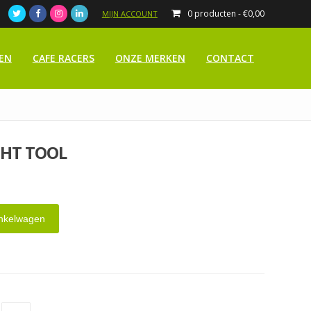
0 producten -
€
0,00
MIJN ACCOUNT
EN
CAFE RACERS
ONZE MERKEN
CONTACT
GHT TOOL
nkelwagen