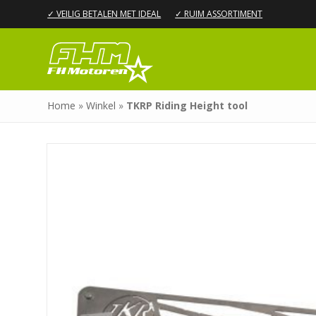
✓ VEILIG BETALEN MET IDEAL
✓ RUIM ASSORTIMENT
Home
»
Winkel
»
TKRP Riding Height tool