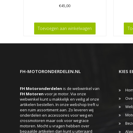
€
45,00
Toevoegen aan winkelwagen
To
FH-MOTORONDERDELEN.NL
KIES 
FH Motoronderdelen
is de webwinkel van
Ho
FH
Motoren
voor je motor. Via onze
Ove
webwinkel kunt u makkelijk en veilig al onze
artikelen bestellen. In onze webshop treft u
Web
een ruim assortiment aan. Zo leveren wij
Mot
onderdelen en accessoires voor weg en
crossmotoren maar ook voor wegrace
Bez
motoren. Mocht u vragen hebben over
bepaalde artikelen dan kunt u uiteraard
Alg