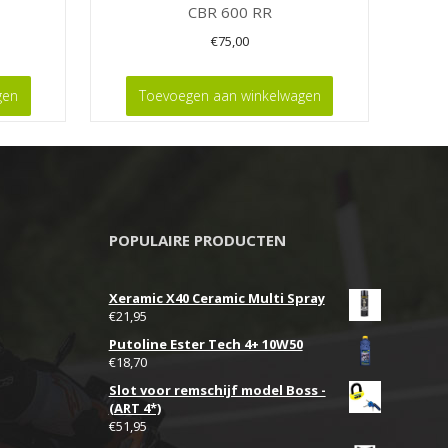
CBR 600 RR
€
75,00
gen
Toevoegen aan winkelwagen
POPULAIRE PRODUCTEN
Xeramic X40 Ceramic Multi Spray
€
21,95
Putoline Ester Tech 4+ 10W50
€
18,70
Slot voor remschijf model Boss -
(ART 4*)
€
51,95