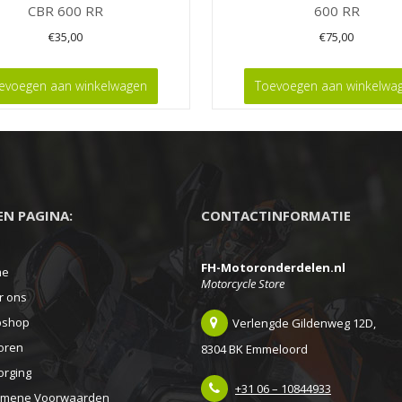
CBR 600 RR
600 RR
€
35,00
€
75,00
evoegen aan winkelwagen
Toevoegen aan winkelwa
EEN PAGINA:
CONTACTINFORMATIE
FH-Motoronderdelen.nl
me
Motorcycle Store
r ons
shop
Verlengde Gildenweg 12D,
oren
8304 BK Emmeloord
orging
+31 06 – 10844933
emene Voorwaarden