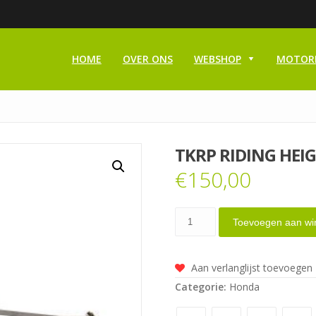
HOME
OVER ONS
WEBSHOP
MOTOR
TKRP RIDING HEI
€
150,00
TKRP
Toevoegen aan wi
Riding
Height
Aan verlanglijst toevoegen
tool
Categorie:
Honda
aantal