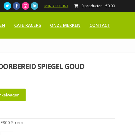
0 producten -
€
0,00
MIJN ACCOUNT
EN
CAFE RACERS
ONZE MERKEN
CONTACT
VOORBEREID SPIEGEL GOUD
nkelwagen
FF800 Storm