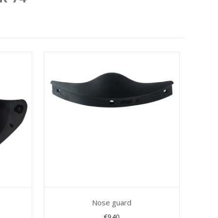
Nose guard
€
9,40