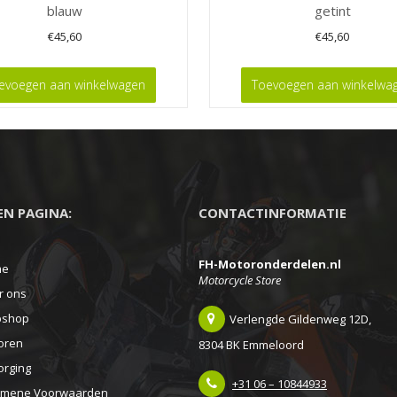
blauw
getint
€
45,60
€
45,60
evoegen aan winkelwagen
Toevoegen aan winkelwa
EEN PAGINA:
CONTACTINFORMATIE
FH-Motoronderdelen.nl
me
Motorcycle Store
r ons
shop
Verlengde Gildenweg 12D,
oren
8304 BK Emmeloord
orging
+31 06 – 10844933
emene Voorwaarden