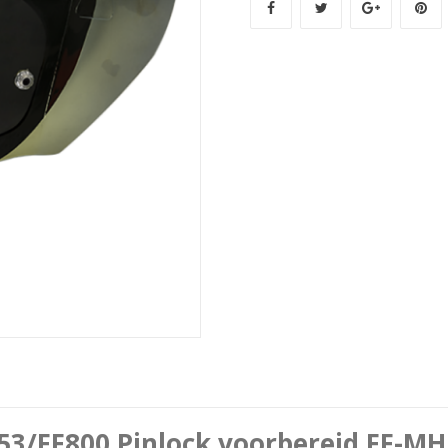
353/FF800 Pinlock voorbereid FF-M