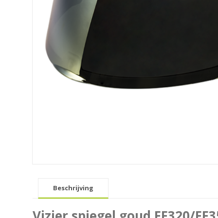
Beschrijving
Vizier spiegel goud FF320/FF