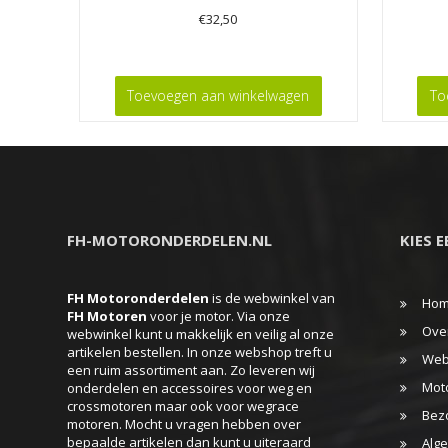
€
32,50
Toevoegen aan winkelwagen
To
FH-MOTORONDERDELEN.NL
KIES 
FH Motoronderdelen
is de webwinkel van
Ho
FH
Motoren
voor je motor. Via onze
Ove
webwinkel kunt u makkelijk en veilig al onze
artikelen bestellen. In onze webshop treft u
Web
een ruim assortiment aan. Zo leveren wij
Mot
onderdelen en accessoires voor weg en
crossmotoren maar ook voor wegrace
Bez
motoren. Mocht u vragen hebben over
bepaalde artikelen dan kunt u uiteraard
Alg