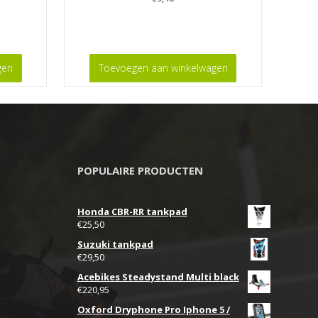
gen
Toevoegen aan winkelwagen
POPULAIRE PRODUCTEN
Honda CBR-RR tankpad
€
25,50
Suzuki tankpad
€
29,50
Acebikes Steadystand Multi black
€
220,95
Oxford Dryphone Pro Iphone 5 /