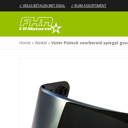
✓ VEILIG BETALEN MET IDEAL
✓ RUIM ASSORTIMENT
Home
»
Winkel
»
Vizier Pinlock voorbereid spiegel gou