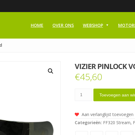
HOME
OVER ONS
WEBSHOP
MOTOR
d
VIZIER PINLOCK 
€
45,60
Vizier
Toevoegen aan wi
Pinlock
voorbereid
Aan verlanglijst toevoegen
spiegel
Categorieën:
FF320 Stream
,
goud
aantal