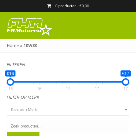
0 producten -
€
0,00
Home
»
10W30
FILTEREN
€16
€17
16
16
17
17
17
FILTER OP MERK
Kies een Merk
Zoeken
naar: