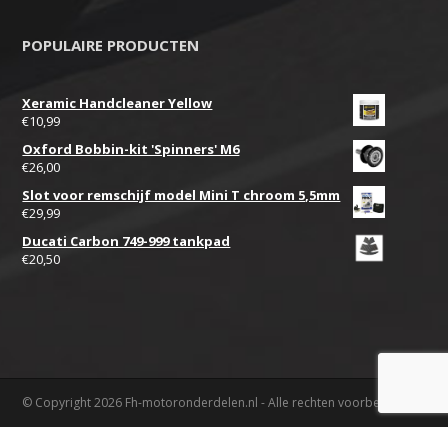
POPULAIRE PRODUCTEN
Xeramic Handcleaner Yellow
€
10,99
Oxford Bobbin-kit 'Spinners' M6
€
26,00
Slot voor remschijf model Mini T chroom 5,5mm
€
29,99
Ducati Carbon 749-999 tankpad
€
20,50
© Copyright 2026 Fh-motoronderdelen.nl - Alle rechten voorbehouden.