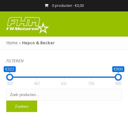
0 producten -
€
0,00
Home
»
Hepco & Becker
FILTEREN
€322
€900
322
467
611
756
900
Zoeken
naar:
Zoeken