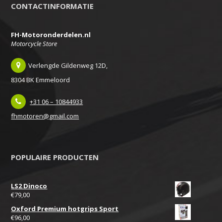
CONTACTINFORMATIE
FH-Motoronderdelen.nl
Motorcycle Store
Verlengde Gildenweg 12D,
8304 BK Emmeloord
+31 06 – 10844933
fhmotoren@gmail.com
POPULAIRE PRODUCTEN
LS2 Dinoco
€
79,00
Oxford Premium hotgrips Sport
€
96,00