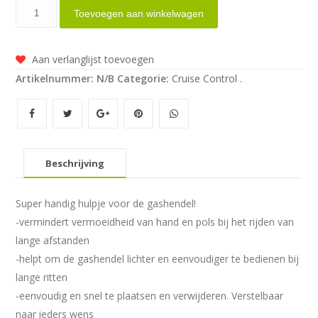
Oxford
Toevoegen aan winkelwagen
Cruise
-
Aan verlanglijst toevoegen
Throttle
Artikelnummer:
N/B
Categorie:
Cruise Control .
Assist
aantal
Beschrijving
Super handig hulpje voor de gashendel!
-vermindert vermoeidheid van hand en pols bij het rijden van
lange afstanden
-helpt om de gashendel lichter en eenvoudiger te bedienen bij
lange ritten
-eenvoudig en snel te plaatsen en verwijderen. Verstelbaar
naar ieders wens