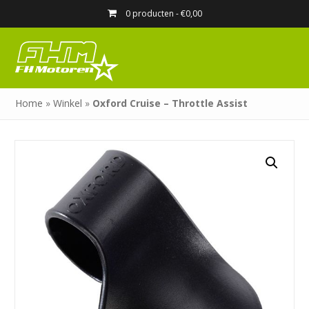
0 producten -
€
0,00
Home
»
Winkel
»
Oxford Cruise – Throttle Assist