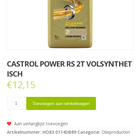
CASTROL POWER RS 2T VOLSYNTHET
ISCH
€
12,15
Castrol
Toevoegen aan winkelwagen
Power
RS
Aan verlanglijst toevoegen
2T
Artikelnummer:
HO83 0114DB89
Categorie:
Olieproducten
Volsynthetisch