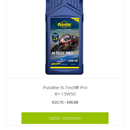
Putoline N-Tech® Pro
R+ 15W50
€
20,70
–
€
80,88
Dit
Opties selecteren
product