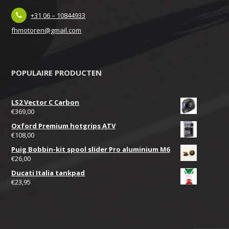
+31 06 – 10844933
fhmotoren@gmail.com
POPULAIRE PRODUCTEN
LS2 Vector C Carbon
€
369,00
Oxford Premium hotgrips ATV
€
108,00
Puig Bobbin-kit spool slider Pro aluminium M6
€
26,00
Ducati Italia tankpad
€
23,95