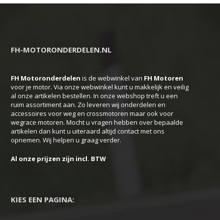
heeft
meerdere
variaties.
Deze
FH-MOTORONDERDELEN.NL
optie
kan
FH Motoronderdelen
is de webwinkel van
FH
Motoren
gekozen
voor je motor. Via onze webwinkel kunt u makkelijk en veilig
worden
al onze artikelen bestellen. In onze webshop treft u een
op
ruim assortiment aan. Zo leveren wij onderdelen en
accessoires voor weg en crossmotoren maar ook voor
de
wegrace motoren. Mocht u vragen hebben over bepaalde
productpagina
artikelen dan kunt u uiteraard altijd contact met ons
opnemen. Wij helpen u graag verder.
Al onze prijzen zijn incl. BTW
KIES EEN PAGINA: