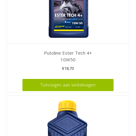
productpagina
Putoline Ester Tech 4+
10W50
€
18,70
Toevoegen aan winkelwagen