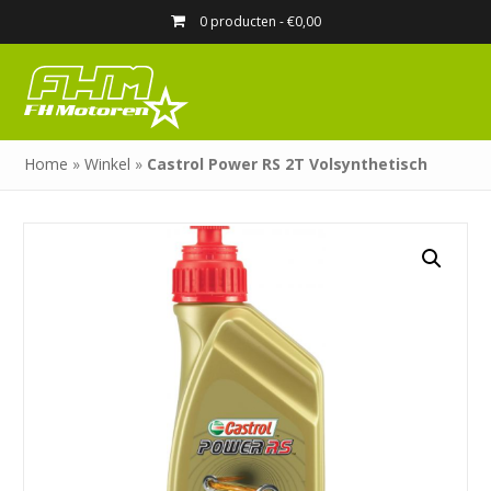
0 producten -
€
0,00
Home
»
Winkel
»
Castrol Power RS 2T Volsynthetisch