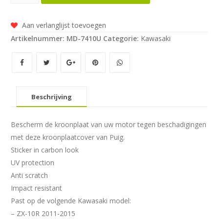
Kroonplaatcover
carbon
Aan verlanglijst toevoegen
look
Artikelnummer:
MD-7410U
Categorie:
Kawasaki
voor
Kawasaki
ZX-
10R
2011-
Beschrijving
2015
aantal
Bescherm de kroonplaat van uw motor tegen beschadigingen
met deze kroonplaatcover van Puig.
Sticker in carbon look
UV protection
Anti scratch
Impact resistant
Past op de volgende Kawasaki model:
– ZX-10R 2011-2015