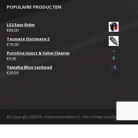
POPULAIRE PRODUCTEN
LS2 Easy Rider
€
89,00
Tecmate Optimate 2
€
76,00
Putoline Inject & Valve Cleaner
€
9,95
Yamaha Blue tankpad
€
29,50
© Copyright 2026 Fh-motoronderdelen.nl - Alle rechten voorbehouden.