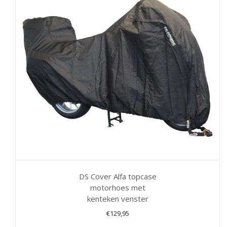
Deze
optie
kan
gekozen
worden
op
de
productpagina
DS Cover Alfa topcase
motorhoes met
kenteken venster
€
129,95