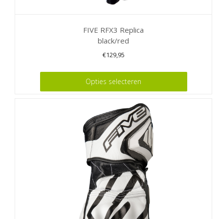
FIVE RFX3 Replica
black/red
€
129,95
Dit
Opties selecteren
product
heeft
meerdere
variaties.
Deze
optie
kan
gekozen
worden
op
de