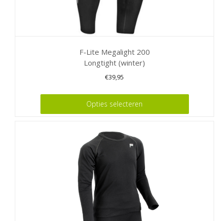
F-Lite Megalight 200
Longtight (winter)
€
39,95
Dit
Opties selecteren
product
heeft
meerdere
variaties.
Deze
optie
kan
gekozen
worden