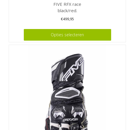
FIVE RFX race
black/red.
€
499,95
Dit
Opties selecteren
product
heeft
meerdere
variaties.
Deze
optie
kan
gekozen
worden
op
de
productpagina