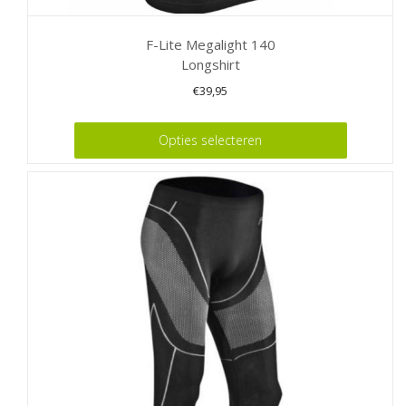
F-Lite Megalight 140
Longshirt
€
39,95
Dit
Opties selecteren
product
heeft
meerdere
variaties.
Deze
optie
kan
gekozen
worden
op
de