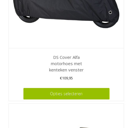
DS Cover Alfa
motorhoes met
kenteken venster
€
109,95
Dit
Opties selecteren
product
heeft
meerdere
variaties.