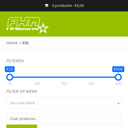
0 producten -
€
0,00
Home
»
XXL
FILTEREN
€25
€500
25
144
263
381
500
FILTER OP MERK
Kies een Merk
Zoeken
naar: