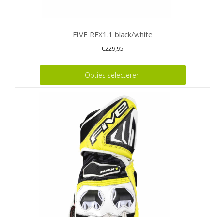
FIVE RFX1.1 black/white
€
229,95
Dit
Opties selecteren
product
heeft
meerdere
variaties.
Deze
optie
kan
gekozen
worden
op
de