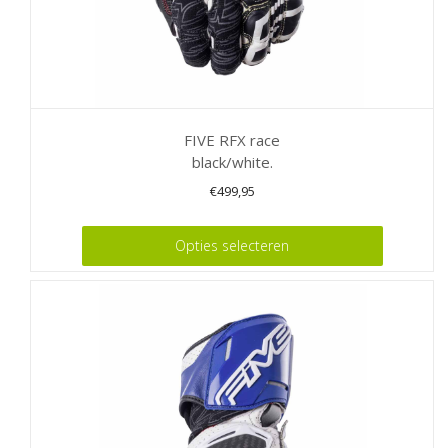
FIVE RFX race
black/white.
€
499,95
Dit
Opties selecteren
product
heeft
meerdere
variaties.
Deze
optie
kan