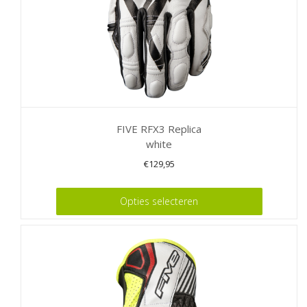
productpagina
FIVE RFX3 Replica
white
€
129,95
Dit
Opties selecteren
product
heeft
meerdere
variaties.
Deze
optie