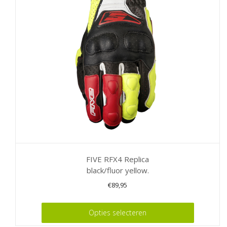
kan
gekozen
worden
op
de
productpagina
FIVE RFX4 Replica
black/fluor yellow.
€
89,95
Dit
Opties selecteren
product