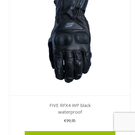
Deze
optie
kan
gekozen
worden
op
de
productpagina
FIVE RFX4 WP black
waterproof
€
99,95