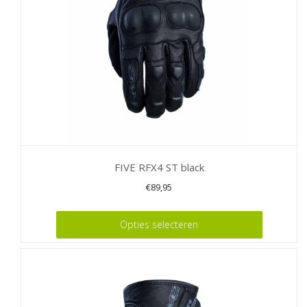
worden
op
de
productpagina
FIVE RFX4 ST black
€
89,95
Dit
Opties selecteren
product
heeft
meerdere
variaties.