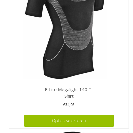
kan
gekozen
worden
op
de
productpagina
F-Lite Megalight 140 T-
Shirt
€
34,95
Dit
Opties selecteren
product