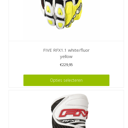
productpagina
FIVE RFX1.1 white/fluor
yellow
€
229,95
Dit
Opties selecteren
product
heeft
meerdere
variaties.
Deze
optie