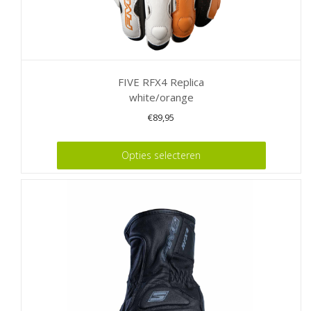
FIVE RFX4 Replica
white/orange
€
89,95
Dit
Opties selecteren
product
heeft
meerdere
variaties.
Deze
optie
kan
gekozen