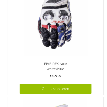
gekozen
worden
op
de
productpagina
FIVE RFX race
white/blue
€
499,95
Dit
Opties selecteren
product
heeft
meerdere