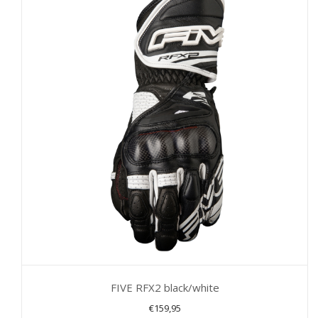
meerdere
variaties.
Deze
optie
kan
gekozen
worden
op
de
productpagina
FIVE RFX2 black/white
€
159,95