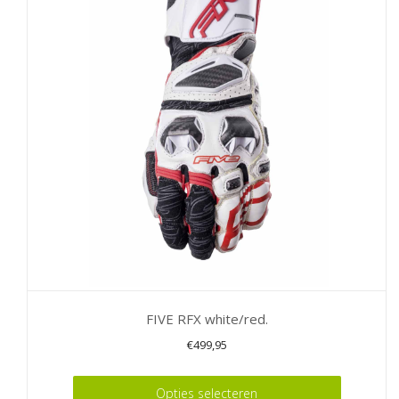
Deze
optie
kan
gekozen
worden
op
de
productpagina
FIVE RFX white/red.
€
499,95
Dit
Opties selecteren