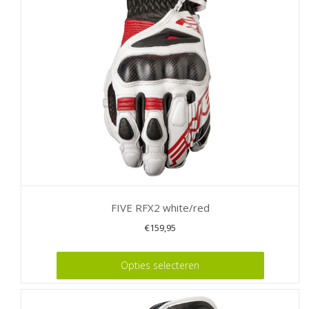
kan
gekozen
worden
op
de
productpagina
FIVE RFX2 white/red
€
159,95
Dit
Opties selecteren
product
heeft