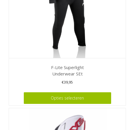
op
de
productpagina
F-Lite Superlight
Underwear SEt
€
39,95
Dit
Opties selecteren
product
heeft
meerdere
variaties.