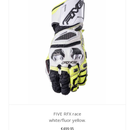
variaties.
Deze
optie
kan
gekozen
worden
op
de
productpagina
FIVE RFX race
white/fluor yellow.
€
499,95