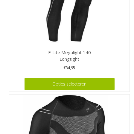
productpagina
F-Lite Megalight 140
Longtight
€
34,95
Dit
Opties selecteren
product
heeft
meerdere
variaties.
Deze
optie